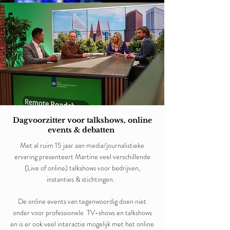
Dagvoorzitter voor talkshows, online
events & debatten
Met al ruim 15 jaar aan media/journalistieke
ervaring presenteert Martine veel verschillende
(Live of online) talkshows voor bedrijven,
instanties & stichtingen.
De online events van tegenwoordig doen niet
onder voor professionele TV-shows en talkshows
en is er ook veel interactie mogelijk met het online