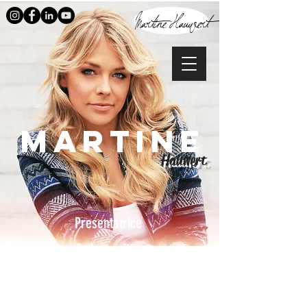
Martine Hauwert
Martine
Hauwert
Presentatrice
Dagvoorzitter
Radio & Podcast Host
Over Martine